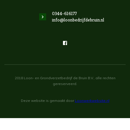
0344-616177
info@loonbedrijfdebruin.nl
2018 Loon- en Grondverzetbedrijf de Bruin B.V., alle rechten
gereserveerd.
Deze website is gemaakt door
Loonwerkwebsite.nl