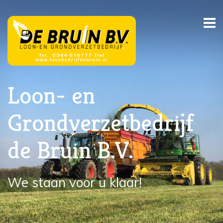
Loon- en
Grondverzetbedrijf
de Bruin B.V.
We staan voor u klaar!