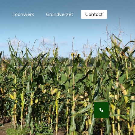
e
Loonwerk
Grondverzet
Contact