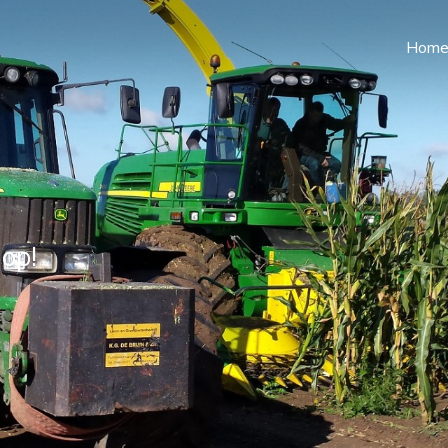
Hom
op!