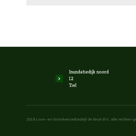
Inundatiedijk noord
12
Tiel
2018 Loon- en Grondverzetbedrijf de Bruin B.V., alle rechten 